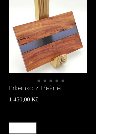
Prkénko z Třešně
Cena
1 450,00 Kč
Množství
*