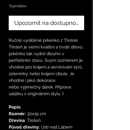
Vyprodáno
Upozornit na dostupnost
Ručně vyráběné prkénko z Třešně.
Třešeň je velmi kvalitní a trvdé dřevo,
prkénko tak vydrží dlouho v
perfektním stavu. Svým rozměrem je
vhodné pro krájení a servírování sýrů,
zeleninky, nebo krájení cibule. Je
vhodné i jako dekorace
nebo výjimečný dárek. Příprava
salátku v originálním stylu ;)
Popis:
Rozměr:
30x19 cm
Dřevina
: Třešeň
Původ dřeviny:
Ústí nad Labem