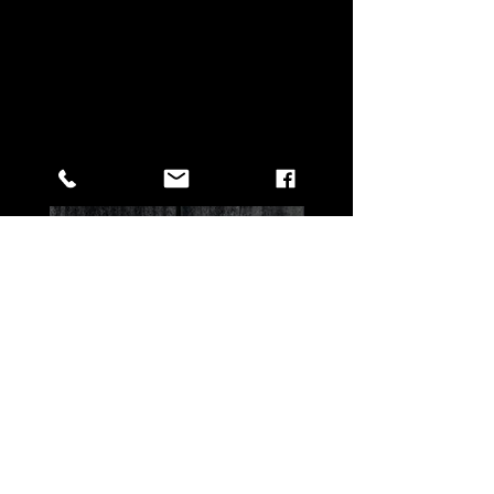
Další
produkty