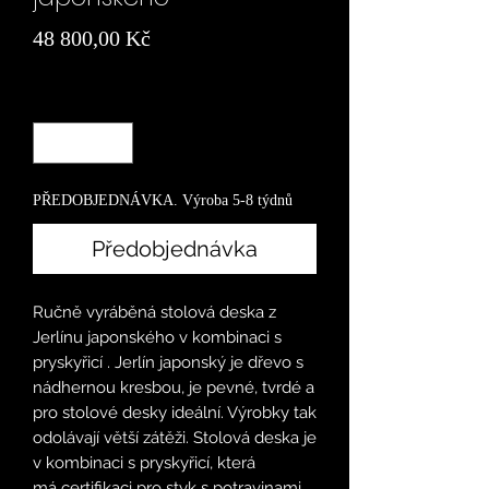
Cena
48 800,00 Kč
Množství
*
PŘEDOBJEDNÁVKA. Výroba 5-8 týdnů
Předobjednávka
Ručně vyráběná stolová deska z
Jerlínu japonského v kombinaci s
pryskyřicí . Jerlín japonský je dřevo s
nádhernou kresbou, je pevné, tvrdé a
pro stolové desky ideální. Výrobky tak
odolávají větší zátěži. Stolová deska je
v kombinaci s pryskyřicí, která
má certifikaci pro styk s potravinami.