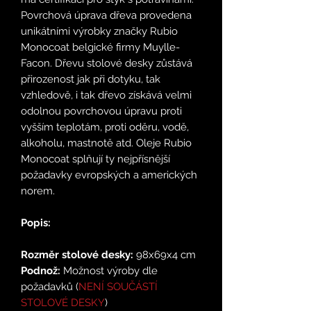
Povrchová úprava dřeva provedena
unikátními výrobky značky Rubio
Monocoat belgické firmy Muylle-
Facon. Dřevu stolové desky zůstává
přirozenost jak při dotyku, tak
vzhledově, i tak dřevo získává velmi
odolnou povrchovou úpravu proti
vyšším teplotám, proti oděru, vodě,
alkoholu, mastnotě atd. Oleje Rubio
Monocoat splňují ty nejpřísnější
požadavky evropských a amerických
norem.
Popis:
Rozměr stolové desky:
98x69x4 cm
Podnož:
Možnost výroby dle
požadavků (
NENÍ SOUČÁSTÍ
STOLOVÉ DESKY
)